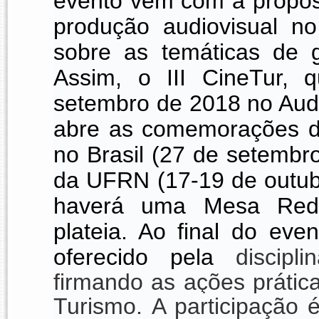
evento vem com a propost
produção audiovisual n
sobre as temáticas de g
Assim, o III CineTur, 
setembro de 2018 no Audit
abre as comemorações d
no Brasil (27 de setemb
da UFRN (17-19 de outubr
haverá uma Mesa Red
plateia. Ao final do eve
oferecido pela
discipl
firmando as ações prática
Turismo.
A participação 