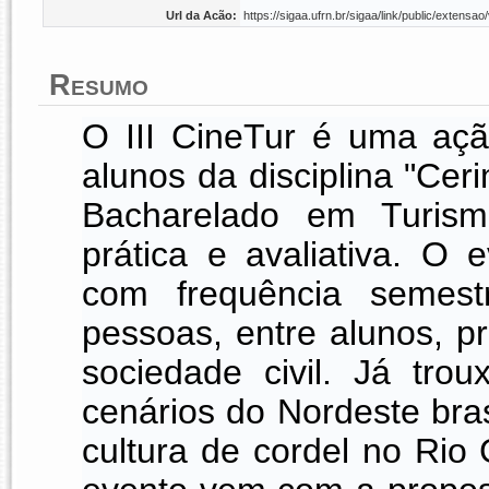
Url da Acão:
https://sigaa.ufrn.br/sigaa/link/public/exten
Resumo
O III CineTur é uma aç
alunos da disciplina "Cer
Bacharelado em Turis
prática e avaliativa. O
com frequência semest
pessoas, entre alunos, p
sociedade civil. Já tr
cenários do Nordeste bras
cultura de cordel no Rio