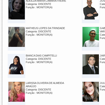
ADEILDA MARIA CAMARA FREIRE
JOS
Categoria: DISCENTE
Cat
Função : MONITOR(A)
Fun
MATHEUS LOPES DA TRINDADE
GAB
Categoria: DISCENTE
VAR
Função : MONITOR(A)
Cat
Fun
BIANCA DIAS CAMPITELLI
JAI
Categoria: DISCENTE
Cat
Função : MONITOR(A)
Fun
LARISSA OLIVEIRA DE ALMEIDA
JUL
ARAÚJO
Cat
Categoria: DISCENTE
Fun
Função : MONITOR(A)