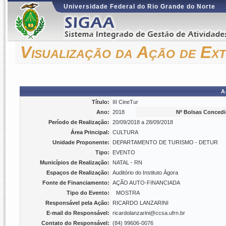
Universidade Federal do Rio Grande do Norte
Visualização da Ação de Ex
A
Título:
III CineTur
Ano:
2018
Nº Bolsas Concedi
Período de Realização:
20/09/2018 a 28/09/2018
Área Principal:
CULTURA
Unidade Proponente:
DEPARTAMENTO DE TURISMO - DETUR
Tipo:
EVENTO
Municípios de Realização:
NATAL - RN
Espaços de Realização:
Auditório do Instituto Ágora
Fonte de Financiamento:
AÇÃO AUTO-FINANCIADA
Tipo do Evento:
MOSTRA
Responsável pela Ação:
RICARDO LANZARINI
E-mail do Responsável:
ricardolanzarini@ccsa.ufrn.br
Contato do Responsável:
(84) 99606-0076