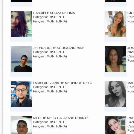
GABRIELE SOUZA DE LIMA
GIO
Categoria: DISCENTE
Cat
Função : MONITOR(A)
Fun
JEFERSON DE SOUSA ANDRADE
JOS
Categoria: DISCENTE
NAS
Função : MONITOR(A)
Cat
Fun
LADISLAU VIANA DE MEDEIROS NETO
MAR
Categoria: DISCENTE
Cat
Função : MONITOR(A)
Fun
NILO DE MELO CALAZANS DUARTE
RAY
Categoria: DISCENTE
SA
Função : MONITOR(A)
Cat
Fun