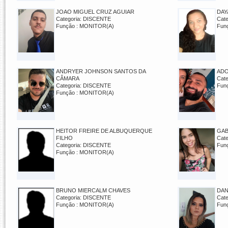
JOAO MIGUEL CRUZ AGUIAR
DAY
Categoria: DISCENTE
Cat
Função : MONITOR(A)
Fun
ANDRYER JOHNSON SANTOS DA
ADO
CÂMARA
Cat
Categoria: DISCENTE
Fun
Função : MONITOR(A)
HEITOR FREIRE DE ALBUQUERQUE
GAB
FILHO
Cat
Categoria: DISCENTE
Fun
Função : MONITOR(A)
BRUNO MIERCALM CHAVES
DAN
Categoria: DISCENTE
Cat
Função : MONITOR(A)
Fun