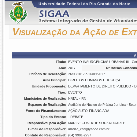
Universidade Federal do Rio Grande do Norte
Visualização da Ação de Ex
A
Título:
EVENTO INSURGÊNCIAS URBANAS III - Corrupç
Ano:
2017
Nº Bolsas Concedi
Período de Realização:
26/09/2017 a 26/09/2017
Área Principal:
DIREITOS HUMANOS E JUSTIÇA
Unidade Proponente:
DEPARTAMENTO DE DIREITO PUBLICO - D
Tipo:
EVENTO
Municípios de Realização:
NATAL - RN
Espaços de Realização:
Auditório do Núcleo de Prática Jurídica - Setor
Fonte de Financiamento:
AÇÃO AUTO-FINANCIADA
Tipo do Evento:
DEBATE
Responsável pela Ação:
MARISE COSTA DE SOUZA DUARTE
E-mail do Responsável:
marise_csd@yahoo.com.br
Contato do Responsável:
(84) 9981-2797