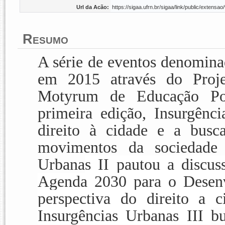
Url da Acão:
https://sigaa.ufrn.br/sigaa/link/public/exten
Resumo
A série de eventos denomin
em 2015 através do Proj
Motyrum de Educação Po
primeira edição,
Insurgênci
direito à cidade
e a busca 
movimentos da sociedad
Urbana
s
II
pautou a discus
Agenda 2030 para o Desenv
perspectiva do
direito a 
Insurgências Urbanas
III
b