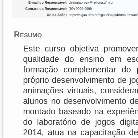
E-mail do Responsável:
diretoriaproex@reitoria.ufrn.br
Contato do Responsável:
(99) 9999-9999
Url da Acão:
https://sigaa.ufrn.br/sigaa/link/public/exten
Resumo
Este curso objetiva promover
qualidade do ensino em esc
formação complementar do 
próprio desenvolvimento de jog
animações virtuais, considera
alunos no desenvolvimento des
montado baseado na experiên
do laboratório de jogos dig
2014, atua na capacitação de