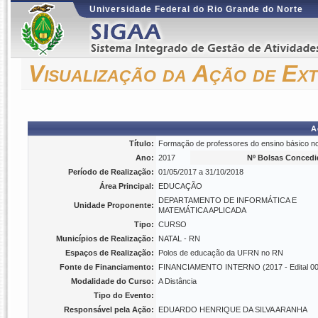
Universidade Federal do Rio Grande do Norte
Visualização da Ação de Ex
A
Título:
Formação de professores do ensino básico no 
Ano:
2017
Nº Bolsas Concedi
Período de Realização:
01/05/2017 a 31/10/2018
Área Principal:
EDUCAÇÃO
DEPARTAMENTO DE INFORMÁTICA E
Unidade Proponente:
MATEMÁTICA APLICADA
Tipo:
CURSO
Municípios de Realização:
NATAL - RN
Espaços de Realização:
Polos de educação da UFRN no RN
Fonte de Financiamento:
FINANCIAMENTO INTERNO (2017 - Edital 003
Modalidade do Curso:
A Distância
Tipo do Evento:
Responsável pela Ação:
EDUARDO HENRIQUE DA SILVA ARANHA