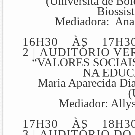
(Università de Bol
Biossist
Mediadora: Ana 
16H30 ÀS 17H3
2
|
AUDITÓRIO VE
“VALORES SOCIAI
NA EDUC
Maria Aparecida Di
(
Mediador: Ally
17H30 ÀS 18H3
3
|
AUDITÓRIO DO