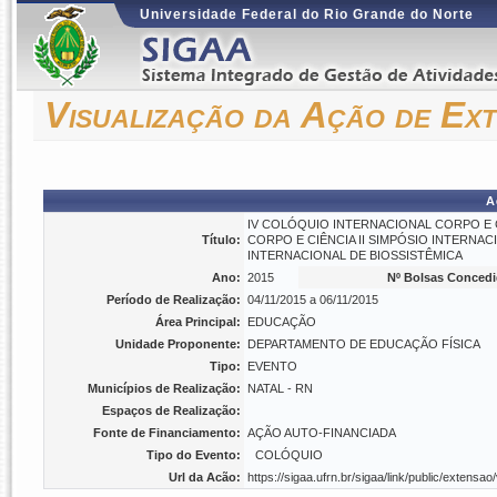
Universidade Federal do Rio Grande do Norte
Visualização da Ação de Ex
A
IV COLÓQUIO INTERNACIONAL CORPO E 
Título:
CORPO E CIÊNCIA II SIMPÓSIO INTERN
INTERNACIONAL DE BIOSSISTÊMICA
Ano:
2015
Nº Bolsas Concedi
Período de Realização:
04/11/2015 a 06/11/2015
Área Principal:
EDUCAÇÃO
Unidade Proponente:
DEPARTAMENTO DE EDUCAÇÃO FÍSICA
Tipo:
EVENTO
Municípios de Realização:
NATAL - RN
Espaços de Realização:
Fonte de Financiamento:
AÇÃO AUTO-FINANCIADA
Tipo do Evento:
COLÓQUIO
Url da Acão:
https://sigaa.ufrn.br/sigaa/link/public/exten