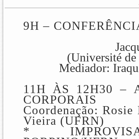
9H – CONFERÊNC
Jacq
(Université de
Mediador: Iraq
11H ÀS 12H30 –
CORPORAIS
Coordenação: Rosie
Vieira (UFRN)
* IMPROVIS