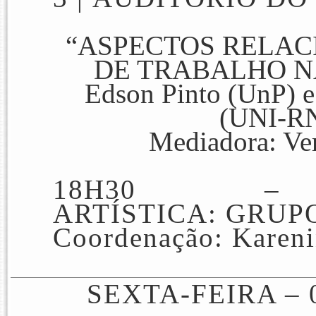
“ASPECTOS RELA
DE TRABALHO N
Edson Pinto (UnP) e
(UNI-R
Mediadora: Ve
18H30 – 
ARTÍSTICA:
GRUP
Coordenação: Karen
SEXTA-FEIRA –