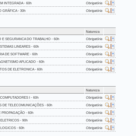
M INTEGRADA - 60h
Obrigatória
 GRÁFICA - 30h
Obrigatória
Natureza
AO E SEGURANCA DO TRABALHO - 60h
Obrigatória
ISTEMAS LINEARES - 60h
Obrigatória
IA DE SOFTWARE - 60h
Obrigatória
GNETISMO APLICADO - 60h
Obrigatória
TOS DE ELETRONICA - 60h
Obrigatória
Natureza
 COMPUTADORES I - 60h
Obrigatória
OS DE TELECOMUNICAÇÕES - 60h
Obrigatória
E PROPAGAÇÃO - 60h
Obrigatória
 ELETRICOS - 90h
Obrigatória
 LOGICOS - 60h
Obrigatória