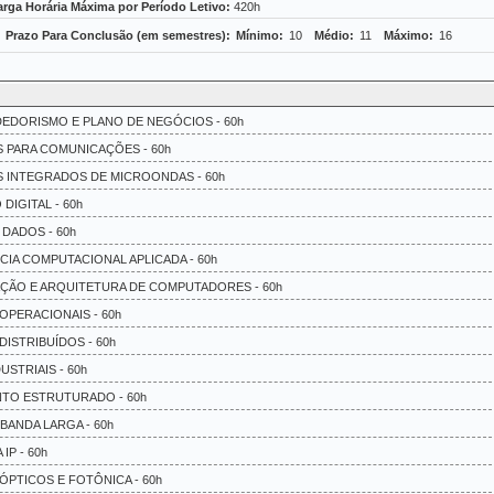
rga Horária Máxima por Período Letivo:
420h
Prazo Para Conclusão (em semestres):
Mínimo:
10
Médio:
11
Máximo:
16
EDORISMO E PLANO DE NEGÓCIOS - 60h
S PARA COMUNICAÇÕES - 60h
S INTEGRADOS DE MICROONDAS - 60h
DIGITAL - 60h
 DADOS - 60h
CIA COMPUTACIONAL APLICADA - 60h
AÇÃO E ARQUITETURA DE COMPUTADORES - 60h
OPERACIONAIS - 60h
DISTRIBUÍDOS - 60h
USTRIAIS - 60h
NTO ESTRUTURADO - 60h
BANDA LARGA - 60h
IP - 60h
ÓPTICOS E FOTÔNICA - 60h