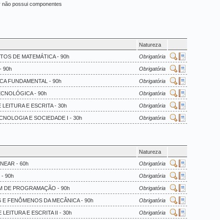
ar não possui componentes
Natureza
TOS DE MATEMÁTICA - 90h
Obrigatória
- 90h
Obrigatória
ICA FUNDAMENTAL - 90h
Obrigatória
ECNOLÓGICA - 90h
Obrigatória
 LEITURA E ESCRITA - 30h
Obrigatória
ECNOLOGIA E SOCIEDADE I - 30h
Obrigatória
Natureza
NEAR - 60h
Obrigatória
 - 90h
Obrigatória
M DE PROGRAMAÇÃO - 90h
Obrigatória
S E FENÔMENOS DA MECÂNICA - 90h
Obrigatória
 LEITURA E ESCRITA II - 30h
Obrigatória