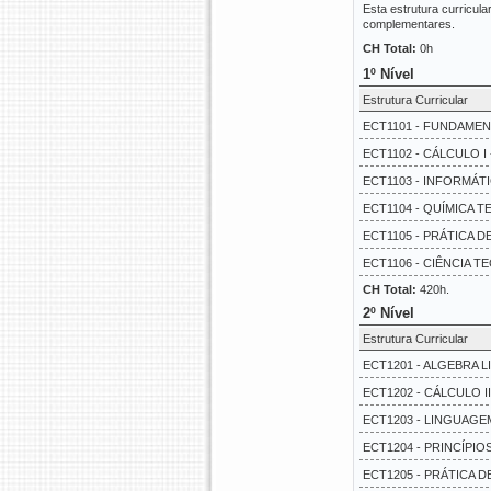
Esta estrutura curricul
complementares.
CH Total:
0h
1º Nível
Estrutura Curricular
ECT1101 - FUNDAMEN
ECT1102 - CÁLCULO I 
ECT1103 - INFORMÁT
ECT1104 - QUÍMICA T
ECT1105 - PRÁTICA DE
ECT1106 - CIÊNCIA T
CH Total:
420h.
2º Nível
Estrutura Curricular
ECT1201 - ALGEBRA LI
ECT1202 - CÁLCULO II
ECT1203 - LINGUAGE
ECT1204 - PRINCÍPIO
ECT1205 - PRÁTICA DE