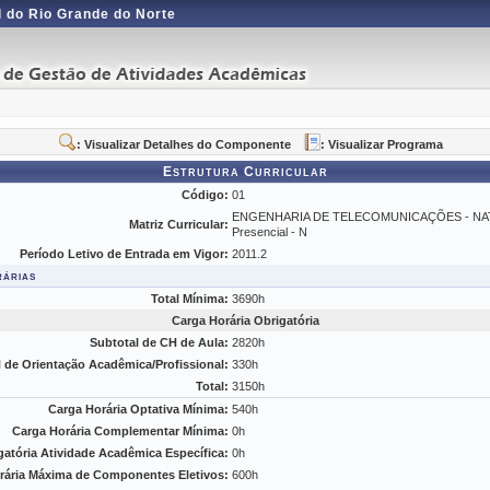
 do Rio Grande do Norte
: Visualizar Detalhes do Componente
: Visualizar Programa
Estrutura Curricular
Código:
01
ENGENHARIA DE TELECOMUNICAÇÕES - NAT
Matriz Curricular:
Presencial - N
Período Letivo de Entrada em Vigor:
2011.2
rárias
Total Mínima:
3690h
Carga Horária Obrigatória
Subtotal de CH de Aula:
2820h
 de Orientação Acadêmica/Profissional:
330h
Total:
3150h
Carga Horária Optativa Mínima:
540h
Carga Horária Complementar Mínima:
0h
gatória Atividade Acadêmica Específica:
0h
rária Máxima de Componentes Eletivos:
600h