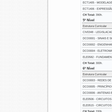
ECT1405 - MODELAGE
ECT1406 - EXPRESSÃO
CH Total:
390h.
5º Nível
Estrutura Curricular
CIV0348 - LEGISLAC
DCO0001 - SINAIS E S
DCO0002 - ENGENHAR
DCO0004 - ELETROMA
ELE0582 - FUNDAMEN
CH Total:
300h.
6º Nível
Estrutura Curricular
DCO0003 - REDES DE
DCO0005 - PRINCÍPI
DCO0006 - ANTENAS 
ELE0506 - CIRCUITOS
ELE0515 - CIRCUITOS
CH Total:
330h.