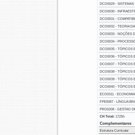
DCO0029 - SISTEMAS 
DCO0030 - INFRAEST
DCO0031 - COMPATIB
DCO0032 - TEORIA D
DCO0033 - NOÇÕES DE
DCO0034 - PROCESSO
DCO0035 - TÓPICOS E
DCO0036 - TÓPICOS E
DCO0037 - TÓPICOS 
DCO0038 - TÓPICOS 
DCO0039 - TÓPICOS 
DCO0040 - TÓPICOS 
ECO0311 - ECONOMIA
FPE0087 - LÍNGUA BRA
PRO0208 - GESTAO DE
CH Total:
1725h.
Complementares
Estrutura Curricular