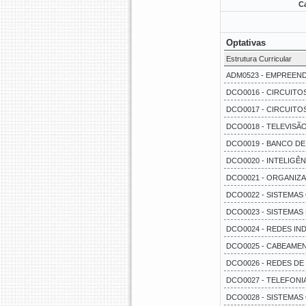
Ca
Optativas
Estrutura Curricular
ADM0523 - EMPREEND
DCO0016 - CIRCUITO
DCO0017 - CIRCUITO
DCO0018 - TELEVISÃO 
DCO0019 - BANCO DE
DCO0020 - INTELIGÊN
DCO0021 - ORGANIZ
DCO0022 - SISTEMAS 
DCO0023 - SISTEMAS 
DCO0024 - REDES IND
DCO0025 - CABEAME
DCO0026 - REDES DE 
DCO0027 - TELEFONIA 
DCO0028 - SISTEMAS 