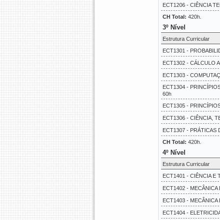
ECT1206 - CIÊNCIA T
CH Total:
420h.
3º Nível
Estrutura Curricular
ECT1301 - PROBABILID
ECT1302 - CÁLCULO A
ECT1303 - COMPUTAÇ
ECT1304 - PRINCÍPI
60h
ECT1305 - PRINCÍPI
ECT1306 - CIÊNCIA, T
ECT1307 - PRÁTICAS 
CH Total:
420h.
4º Nível
Estrutura Curricular
ECT1401 - CIÊNCIA E
ECT1402 - MECÂNICA 
ECT1403 - MECÂNICA 
ECT1404 - ELETRICID