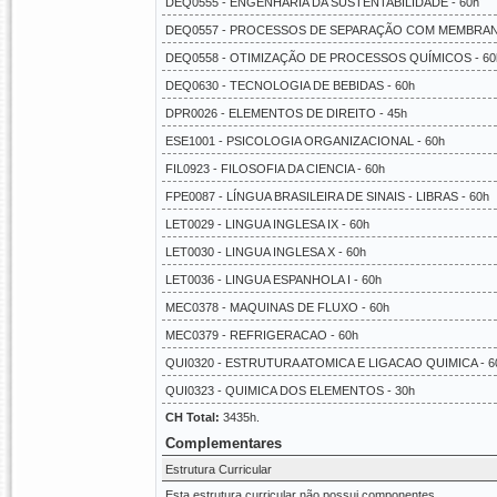
DEQ0555 - ENGENHARIA DA SUSTENTABILIDADE - 60h
DEQ0557 - PROCESSOS DE SEPARAÇÃO COM MEMBRANA
DEQ0558 - OTIMIZAÇÃO DE PROCESSOS QUÍMICOS - 60
DEQ0630 - TECNOLOGIA DE BEBIDAS - 60h
DPR0026 - ELEMENTOS DE DIREITO - 45h
ESE1001 - PSICOLOGIA ORGANIZACIONAL - 60h
FIL0923 - FILOSOFIA DA CIENCIA - 60h
FPE0087 - LÍNGUA BRASILEIRA DE SINAIS - LIBRAS - 60h
LET0029 - LINGUA INGLESA IX - 60h
LET0030 - LINGUA INGLESA X - 60h
LET0036 - LINGUA ESPANHOLA I - 60h
MEC0378 - MAQUINAS DE FLUXO - 60h
MEC0379 - REFRIGERACAO - 60h
QUI0320 - ESTRUTURA ATOMICA E LIGACAO QUIMICA - 6
QUI0323 - QUIMICA DOS ELEMENTOS - 30h
CH Total:
3435h.
Complementares
Estrutura Curricular
Esta estrutura curricular não possui componentes