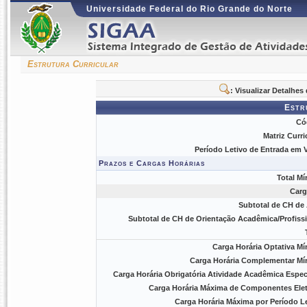
Universidade Federal do Rio Grande do Norte
Estrutura Curricular
: Visualizar Detalhe
Estr
Có
Matriz Curri
Período Letivo de Entrada em V
Prazos e Cargas Horárias
Total Mí
Carg
Subtotal de CH de 
Subtotal de CH de Orientação Acadêmica/Profissi
Carga Horária Optativa Mí
Carga Horária Complementar Mí
Carga Horária Obrigatória Atividade Acadêmica Especí
Carga Horária Máxima de Componentes Elet
Carga Horária Máxima por Período Le