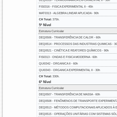
DEQ0519 - TERMODINÂMICA EXPERIMENTAL II - 30h
FIS0316 - FISICA EXPERIMENTAL II - 45h
MAT0313 - ALGEBRA LINEAR APLICADA - 90h
CH Total:
375h.
5º Nível
Estrutura Curricular
DEQ0506 - TRANSFERÊNCIA DE CALOR - 60h
DEQ0514 - PROCESSOS DAS INDUSTRIAS QUIMICAS - 3
DEQ0521 - CINÉTICA E REATORES QUÍMICOS - 90h
FIS0313 - ONDAS E FISICA MODERNA - 60h
QUI0342 - ORGANICA II - 60h
QUI0343 - ORGANICA EXPERIMENTAL II - 30h
CH Total:
330h.
6º Nível
Estrutura Curricular
DEQ0507 - TRANSFERÊNCIA DE MASSA - 60h
DEQ0508 - FENÔMENOS DE TRANSPORTE EXPERIMENTAL 
DEQ0513 - MÉTODOS COMPUTACIONAIS APLICADOS À E
DEQ0515 - OPERAÇÕES UNITÁRIAS COM SISTEMAS SÓLI