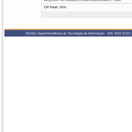
ARQ0504 - ATIVIDADES COMPLEMENTARES - 200h
CH Total:
980h.
SIGAA | Superintendência de Tecnologia da Informação - (84) 3342 2210 