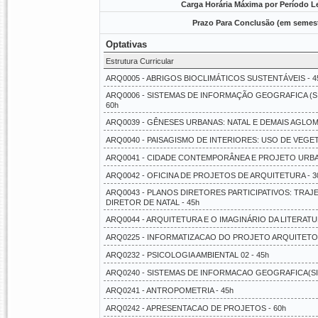
Carga Horária Máxima por Período Le
Prazo Para Conclusão (em semest
Optativas
Estrutura Curricular
ARQ0005 - ABRIGOS BIOCLIMÁTICOS SUSTENTÁVEIS - 4
ARQ0006 - SISTEMAS DE INFORMAÇÃO GEOGRAFICA (SI
60h
ARQ0039 - GÊNESES URBANAS: NATAL E DEMAIS AGLOMER
ARQ0040 - PAISAGISMO DE INTERIORES: USO DE VEGET
ARQ0041 - CIDADE CONTEMPORÂNEA E PROJETO URBA
ARQ0042 - OFICINA DE PROJETOS DE ARQUITETURA - 3
ARQ0043 - PLANOS DIRETORES PARTICIPATIVOS: TRA
DIRETOR DE NATAL - 45h
ARQ0044 - ARQUITETURA E O IMAGINÁRIO DA LITERATUR
ARQ0225 - INFORMATIZACAO DO PROJETO ARQUITETON
ARQ0232 - PSICOLOGIA AMBIENTAL 02 - 45h
ARQ0240 - SISTEMAS DE INFORMACAO GEOGRAFICA(SIG) 
ARQ0241 - ANTROPOMETRIA - 45h
ARQ0242 - APRESENTACAO DE PROJETOS - 60h