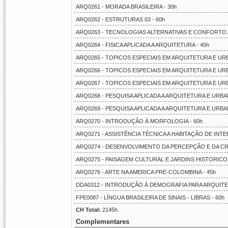
ARQ0261 - MORADA BRASILEIRA - 30h
ARQ0262 - ESTRUTURAS 03 - 60h
ARQ0263 - TECNOLOGIAS ALTERNATIVAS E CONFORTO A
ARQ0264 - FISICA APLICADA A ARQUITETURA - 45h
ARQ0265 - TOPICOS ESPECIAIS EM ARQUITETURA E URB
ARQ0266 - TOPICOS ESPECIAIS EM ARQUITETURA E URB
ARQ0267 - TOPICOS ESPECIAIS EM ARQUITETURA E URB
ARQ0268 - PESQUISA APLICADA A ARQUITETURA E URBA
ARQ0269 - PESQUISA APLICADA A ARQUITETURA E URBAN
ARQ0270 - INTRODUÇÃO À MORFOLOGIA - 60h
ARQ0271 - ASSISTÊNCIA TÉCNICA A HABITAÇÃO DE INTE
ARQ0274 - DESENVOLVIMENTO DA PERCEPÇÃO E DA CRI
ARQ0275 - PAISAGEM CULTURAL E JARDINS HISTORICOS
ARQ0276 - ARTE NA AMERICA PRE-COLOMBINA - 45h
DDA0312 - INTRODUÇÃO À DEMOGRAFIA PARA ARQUITE
FPE0087 - LÍNGUA BRASILEIRA DE SINAIS - LIBRAS - 60h
CH Total:
2145h.
Complementares