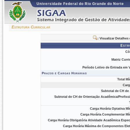
Universidade Federal do Rio Grande do Norte
Estrutura Curricular
: Visualizar Detalhe
Estr
Có
Matriz Curri
Período Letivo de Entrada em V
Prazos e Cargas Horárias
Total Mí
Carg
Subtotal de CH de 
Subtotal de CH de Orientação Acadêmica/Profissi
Carga Horária Optativa Mí
Carga Horária Complementar Mí
Carga Horária Obrigatória Atividade Acadêmica Especí
Carga Horária Máxima de Componentes Elet