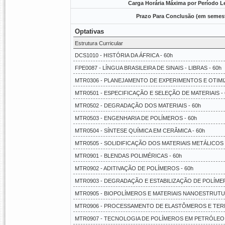
Carga Horária Máxima por Período Le
Prazo Para Conclusão (em semest
Optativas
Estrutura Curricular
DCS1010 - HISTÓRIA DA ÁFRICA - 60h
FPE0087 - LÍNGUA BRASILEIRA DE SINAIS - LIBRAS - 60h
MTR0306 - PLANEJAMENTO DE EXPERIMENTOS E OTIMI
MTR0501 - ESPECIFICAÇÃO E SELEÇÃO DE MATERIAIS - 
MTR0502 - DEGRADAÇÃO DOS MATERIAIS - 60h
MTR0503 - ENGENHARIA DE POLÍMEROS - 60h
MTR0504 - SÍNTESE QUÍMICA EM CERÂMICA - 60h
MTR0505 - SOLIDIFICAÇÃO DOS MATERIAIS METÁLICOS 
MTR0901 - BLENDAS POLIMÉRICAS - 60h
MTR0902 - ADITIVAÇÃO DE POLÍMEROS - 60h
MTR0903 - DEGRADAÇÃO E ESTABILIZAÇÃO DE POLÍMER
MTR0905 - BIOPOLÍMEROS E MATERIAIS NANOESTRUTU
MTR0906 - PROCESSAMENTO DE ELASTÔMEROS E TERM
MTR0907 - TECNOLOGIA DE POLÍMEROS EM PETRÓLEO 