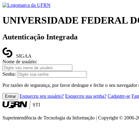
UNIVERSIDADE FEDERAL D
Autenticação Integrada
SIGAA
Nome de usuário:
Senha:
Por razões de segurança, por favor deslogue e feche o seu navegador 
Esqueceu seu usuário?
Esqueceu sua senha?
Cadastre-se
Fam
Entrar
STI
Superintendência de Tecnologia da Informação | Copyright ©
2006
-
2